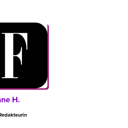
nne H.
Redakteurin