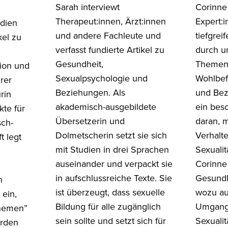
Sarah interviewt
Corinne 
Therapeut:innen, Ärzt:innen
Expert:i
udien
und andere Fachleute und
tiefgre
kel zu
verfasst fundierte Artikel zu
durch un
Gesundheit,
Themen 
ion und
Sexualpsychologie und
Wohlbef
rer
Beziehungen. Als
und Bez
rin
akademisch-ausgebildete
ein bes
kte für
Übersetzerin und
daran, 
sch-
Dolmetscherin setzt sie sich
Verhalt
t legt
mit Studien in drei Sprachen
Sexualit
auseinander und verpackt sie
Corinne
in aufschlussreiche Texte. Sie
Gesundh
h
ist überzeugt, dass sexuelle
wozu au
 ein,
Bildung für alle zugänglich
Umgang 
themen”
sein sollte und setzt sich für
Sexualit
erden