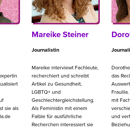
Mareike Steiner
Doro
Journalistin
Journali
Mareike interviewt Fachleute,
Dorothea
xpertin
recherchiert und schreibt
das Rec
ualisiert
Artikel zu Gesundheit,
Auswert
LGBTQ+ und
Fraulila
uf
Geschlechtergleichstellung.
mit Fac
st sie als
Als Feministin mit einem
verschi
la.de
Faible für ausführliche
und verf
Recherchen interessiert sie
Beziehu