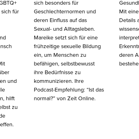
 LGBTQ+
sich besonders für
Gesundh
sich für
Geschlechternormen und
Mit ein
deren Einfluss auf das
Details 
Sexual- und Alltagsleben.
wissensc
und
Mareike setzt sich für eine
interpre
ensch
frühzeitige sexuelle Bildung
Erkennt
ein, um Menschen zu
deren A
Mit
befähigen, selbstbewusst
besteh
über
ihre Bedürfnisse zu
den und
kommunizieren. Ihre
lle
Podcast-Empfehlung: “Ist das
, hilft
normal?” von Zeit Online.
elbst zu
de
effen.