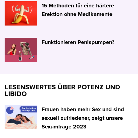
15 Methoden für eine härtere
Erektion ohne Medikamente
Funktionieren Penispumpen?
LESENSWERTES ÜBER POTENZ UND
LIBIDO
Frauen haben mehr Sex und sind
sexuell zufriedener, zeigt unsere
Sexumfrage 2023