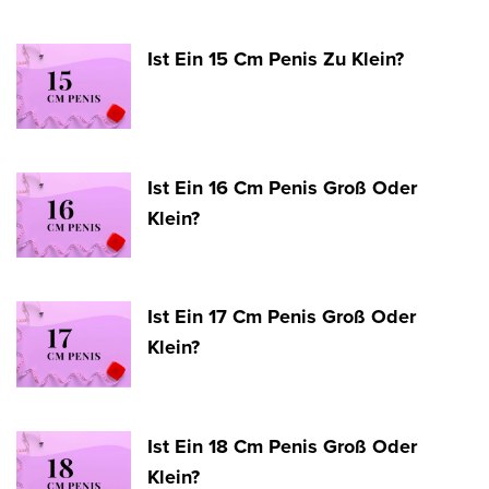
Ist Ein 15 Cm Penis Zu Klein?
Ist Ein 16 Cm Penis Groß Oder
Klein?
Ist Ein 17 Cm Penis Groß Oder
Klein?
Ist Ein 18 Cm Penis Groß Oder
Klein?