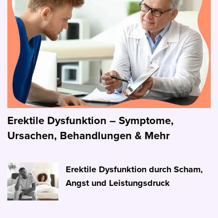
Erektile Dysfunktion – Symptome,
Ursachen, Behandlungen & Mehr
Erektile Dysfunktion durch Scham,
Angst und Leistungsdruck