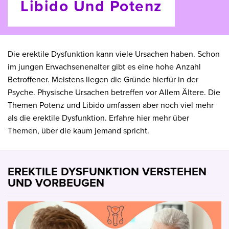
Libido Und Potenz
Die erektile Dysfunktion kann viele Ursachen haben. Schon
im jungen Erwachsenenalter gibt es eine hohe Anzahl
Betroffener. Meistens liegen die Gründe hierfür in der
Psyche. Physische Ursachen betreffen vor Allem Ältere. Die
Themen Potenz und Libido umfassen aber noch viel mehr
als die erektile Dysfunktion. Erfahre hier mehr über
Themen, über die kaum jemand spricht.
EREKTILE DYSFUNKTION VERSTEHEN
UND VORBEUGEN