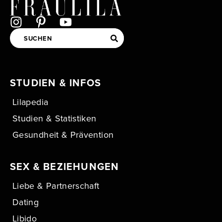
STUDIEN & INFOS
Lilapedia
Studien & Statistiken
Gesundheit & Prävention
SEX & BEZIEHUNGEN
Liebe & Partnerschaft
Dating
Libido