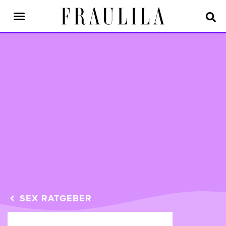
SEX RATGEBER