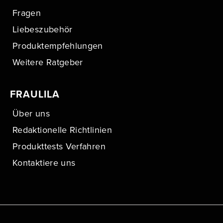
Fragen
Liebeszubehör
Produktempfehlungen
Weitere Ratgeber
FRAULILA
Über uns
Redaktionelle Richtlinien
Produkttests Verfahren
Kontaktiere uns