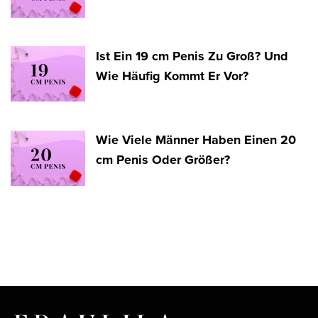
Ist Ein 19 cm Penis Zu Groß? Und
Wie Häufig Kommt Er Vor?
Wie Viele Männer Haben Einen 20
cm Penis Oder Größer?