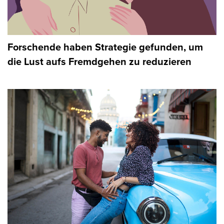
Forschende haben Strategie gefunden, um
die Lust aufs Fremdgehen zu reduzieren