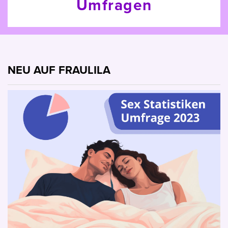
Umfragen
NEU AUF FRAULILA