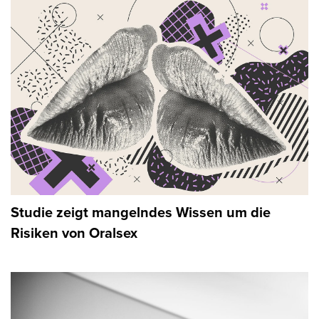
Studie zeigt mangelndes Wissen um die
Risiken von Oralsex