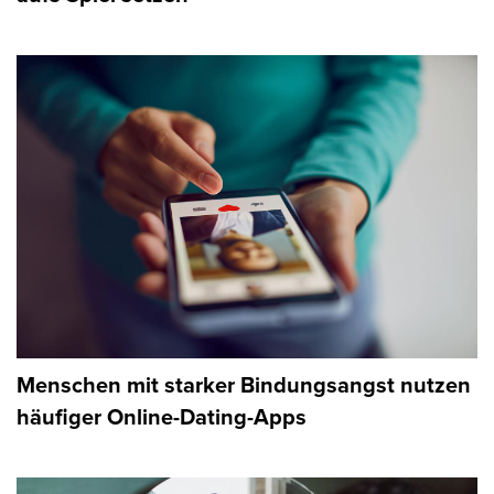
Menschen mit starker Bindungsangst nutzen
häufiger Online-Dating-Apps