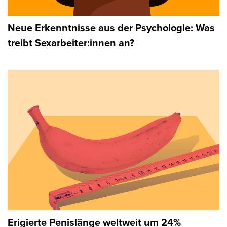
Neue Erkenntnisse aus der Psychologie: Was
treibt Sexarbeiter:innen an?
Erigierte Penislänge weltweit um 24%