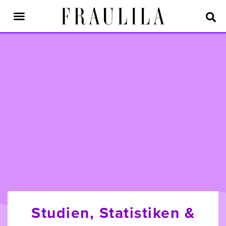
Studien, Statistiken &