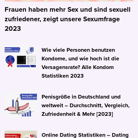
Frauen haben mehr Sex und sind sexuell
zufriedener, zeigt unsere Sexumfrage
2023
Wie viele Personen benutzen
Kondome, und wie hoch ist die
Versagensrate? Alle Kondom
Statistiken 2023
Penisgröße in Deutschland und
weltweit – Durchschnitt, Vergleich,
Zufriedenheit & Mehr [2023]
Online Dating Statistiken – Dating