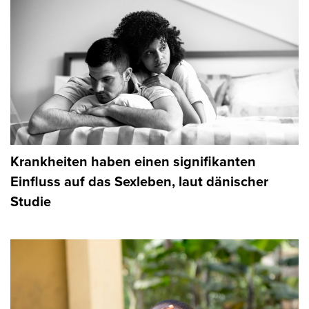
Krankheiten haben einen signifikanten
Einfluss auf das Sexleben, laut dänischer
Studie