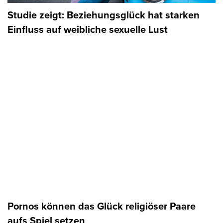
Studie zeigt: Beziehungsglück hat starken
Einfluss auf weibliche sexuelle Lust
Pornos können das Glück religiöser Paare
aufs Spiel setzen