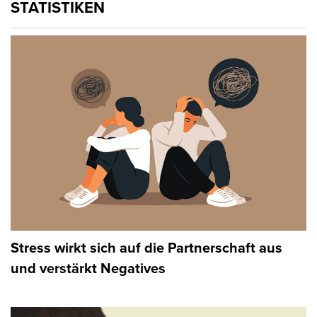
STATISTIKEN
Stress wirkt sich auf die Partnerschaft aus
und verstärkt Negatives