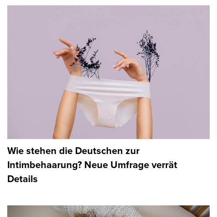
Wie stehen die Deutschen zur
Intimbehaarung? Neue Umfrage verrät
Details