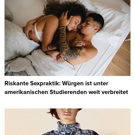
Riskante Sexpraktik: Würgen ist unter
amerikanischen Studierenden weit verbreitet