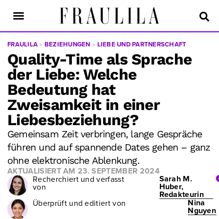
FRAULILA
»
BEZIEHUNGEN
»
LIEBE UND PARTNERSCHAFT
Quality-Time als Sprache
der Liebe: Welche
Bedeutung hat
Zweisamkeit in einer
Liebesbeziehung?
Gemeinsam Zeit verbringen, lange Gespräche
führen und auf spannende Dates gehen – ganz
ohne elektronische Ablenkung.
AKTUALISIERT AM
23. SEPTEMBER 2024
Sarah M.
Recherchiert und verfasst
Huber,
von
Redakteurin
Nina
Überprüft und editiert von
Nguyen