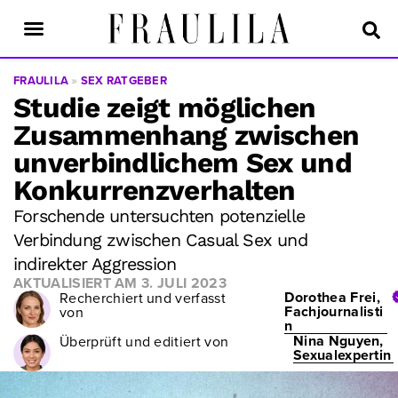
FRAULILA
»
SEX RATGEBER
Studie zeigt möglichen
Zusammenhang zwischen
unverbindlichem Sex und
Konkurrenzverhalten
Forschende untersuchten potenzielle
Verbindung zwischen Casual Sex und
indirekter Aggression
AKTUALISIERT AM
3. JULI 2023
Dorothea Frei,
Recherchiert und verfasst
Fachjournalisti
von
n
Nina Nguyen,
Überprüft und editiert von
Sexualexpertin