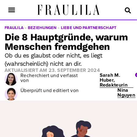
FRAULILA
»
BEZIEHUNGEN
»
LIEBE UND PARTNERSCHAFT
Die 8 Hauptgründe, warum
Menschen fremdgehen
Ob du es glaubst oder nicht, es liegt
(wahrscheinlich) nicht an dir.
AKTUALISIERT AM
23. SEPTEMBER 2024
Sarah M.
Recherchiert und verfasst
Huber,
von
Redakteurin
Nina
Überprüft und editiert von
Nguyen