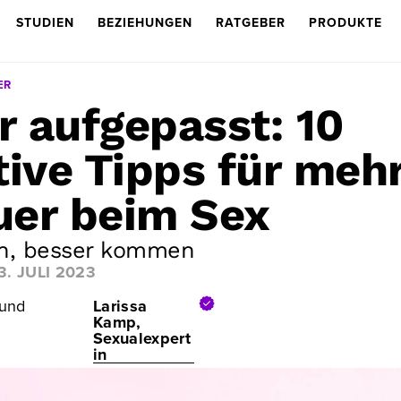
STUDIEN
BEZIEHUNGEN
RATGEBER
PRODUKTE
ER
 aufgepasst: 10
tive Tipps für meh
er beim Sex
n, besser kommen
3. JULI 2023
 und
Larissa
Kamp,
Sexualexpert
in