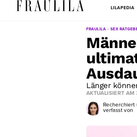
LILAPEDIA
FRAULILA
»
SEX RATGEB
Männer
ultima
Ausdau
Länger könne
AKTUALISIERT AM
Recherchiert
verfasst von