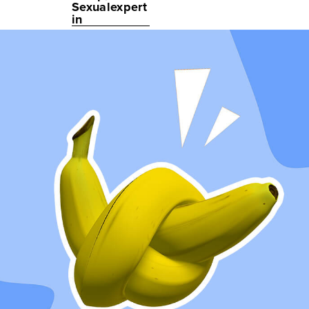
Sexualexpert
in