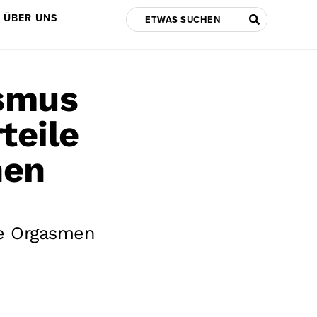
ÜBER UNS
smus
teile
nen
le Orgasmen