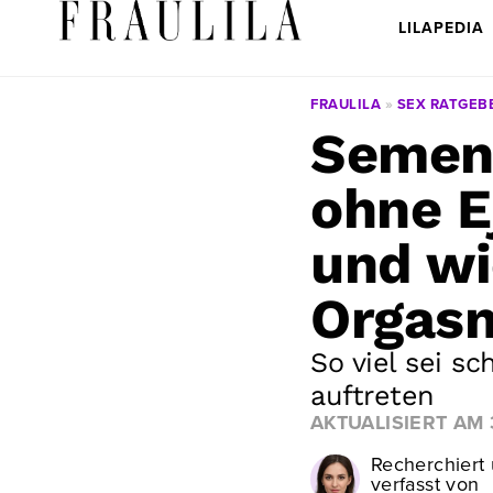
LILAPEDIA
FRAULILA
»
SEX RATGEB
Semen
ohne Ej
und wi
Orgasm
So viel sei s
auftreten
AKTUALISIERT AM
Recherchiert
verfasst von