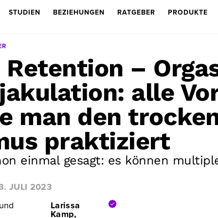
STUDIEN
BEZIEHUNGEN
RATGEBER
PRODUKTE
ER
 Retention – Orga
akulation: alle Vor
e man den trocke
us praktiziert
chon einmal gesagt: es können multip
3. JULI 2023
 und
Larissa
Kamp,