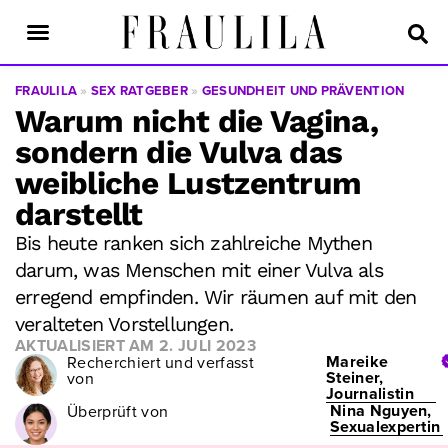
FRAULILA
»
SEX RATGEBER
»
GESUNDHEIT UND PRÄVENTION
Warum nicht die Vagina,
sondern die Vulva das
weibliche Lustzentrum
darstellt
Bis heute ranken sich zahlreiche Mythen
darum, was Menschen mit einer Vulva als
erregend empfinden. Wir räumen auf mit den
veralteten Vorstellungen.
AKTUALISIERT AM
2. JULI 2023
Mareike
Recherchiert und verfasst
Steiner,
von
Journalistin
Nina Nguyen,
Überprüft von
Sexualexpertin