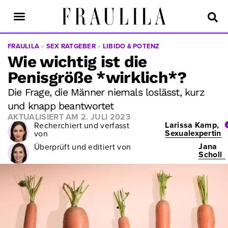
FRAULILA
»
SEX RATGEBER
»
LIBIDO & POTENZ
Wie wichtig ist die
Penisgröße *wirklich*?
Die Frage, die Männer niemals loslässt, kurz
und knapp beantwortet
AKTUALISIERT AM
2. JULI 2023
Larissa Kamp,
Recherchiert und verfasst
Sexualexpertin
von
Jana
Überprüft und editiert von
Scholl