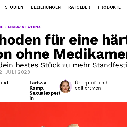
STUDIEN
BEZIEHUNGEN
RATGEBER
PRODUKTE
ER
»
LIBIDO & POTENZ
hoden für eine här
on ohne Medikame
 dein bestes Stück zu mehr Standfes
2. JULI 2023
 und
Larissa
Überprüft und
Kamp,
editiert von
Sexualexpert
in