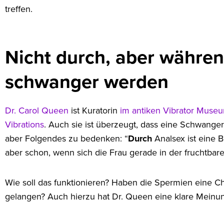
treffen.
Nicht durch, aber währe
schwanger werden
Dr. Carol Queen
ist Kuratorin
im antiken Vibrator Muse
Vibrations
. Auch sie ist überzeugt, dass eine Schwanger
aber Folgendes zu bedenken: “
Durch
Analsex ist eine 
aber schon, wenn sich die Frau gerade in der fruchtbare
Wie soll das funktionieren? Haben die Spermien eine C
gelangen? Auch hierzu hat Dr. Queen eine klare Meinu