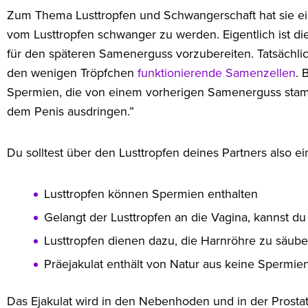
Zum Thema Lusttropfen und Schwangerschaft hat sie ein 
vom Lusttropfen schwanger zu werden. Eigentlich ist di
für den späteren Samenerguss vorzubereiten. Tatsächlich 
den wenigen Tröpfchen
funktionierende Samenzellen
. 
Spermien, die von einem vorherigen Samenerguss stam
dem Penis ausdringen.”
Du solltest über den Lusttropfen deines Partners also e
Lusttropfen können Spermien enthalten
Gelangt der Lusttropfen an die Vagina, kannst 
Lusttropfen dienen dazu, die Harnröhre zu säube
Präejakulat enthält von Natur aus keine Spermie
Das Ejakulat wird in den Nebenhoden und in der Prostata