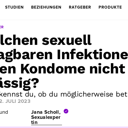
STUDIEN
BEZIEHUNGEN
RATGEBER
PRODUKTE
ER
lchen sexuell
agbaren Infektion
en Kondome nicht
ässig?
ennst du, ob du möglicherweise betr
2. JULI 2023
 und
Jana Scholl,
Sexualexper
tin