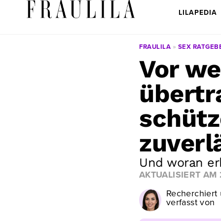
LILAPEDIA
FRAULILA
»
SEX RATGEB
Vor we
übertr
schütz
zuverl
Und woran erk
AKTUALISIERT AM
Recherchiert
verfasst von