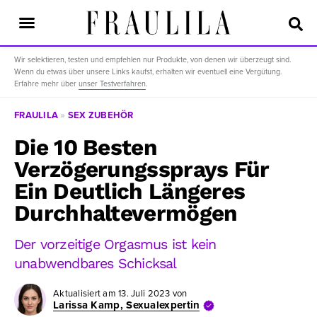
Wir selektieren, testen und empfehlen nur Produkte, von denen wir überzeugt sind.
Wenn du etwas über unsere Links kaufst, erhalten wir eventuell eine Vergütung.
Erfahre mehr über
unser Testverfahren
.
FRAULILA
»
SEX ZUBEHÖR
Die 10 Besten
Verzögerungssprays Für
Ein Deutlich Längeres
Durchhaltevermögen
Der vorzeitige Orgasmus ist kein
unabwendbares Schicksal
Aktualisiert am
13. Juli 2023
von
Larissa Kamp, Sexualexpertin